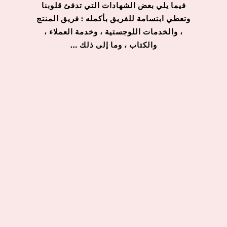
فيما يلي بعض الشهادات التي تدفئ قلوبنا
وتعطي ابتسامة للفريق بأكمله : فريق المنتج
، والخدمات اللوجستية ، وخدمة العملاء ،
والكتاب ، وما إلى ذلك …
AMAL H.
واو! صراحة هاد المجموعة ديال ملمع الشفاه
جابت لي التمام. الألوان زوينين بزاف وكيبقاو
طول النهار بلا ما يبهتو. حتى الخدمة ديال
التوصيل كانت سريعة. شكراً بزاف