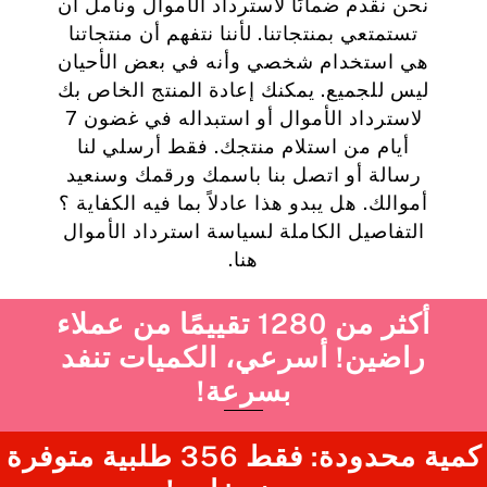
نحن نقدم ضمانًا لاسترداد الأموال ونأمل أن
تستمتعي بمنتجاتنا. لأننا نتفهم أن منتجاتنا
هي استخدام شخصي وأنه في بعض الأحيان
ليس للجميع. يمكنك إعادة المنتج الخاص بك
لاسترداد الأموال أو استبداله في غضون 7
أيام من استلام منتجك. فقط أرسلي لنا
رسالة أو اتصل بنا باسمك ورقمك وسنعيد
أموالك. هل يبدو هذا عادلاً بما فيه الكفاية ؟
التفاصيل الكاملة لسياسة استرداد الأموال
هنا.
أكثر من 1280 تقييمًا من عملاء
راضين! أسرعي، الكميات تنفد
بسرعة!
كمية محدودة: فقط 356 طلبية متوفرة