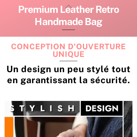
Skip
Back
Premium Leather Retro
to
To
Handmade Bag
content
Top
CONCEPTION D'OUVERTURE
UNIQUE
Un design un peu stylé tout
en garantissant la sécurité.