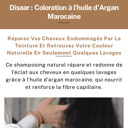
Skip
Back
Disaar : Coloration à l'huile d'Argan
to
To
Marocaine
content
Top
Réparez Vos Cheveux Endommagés Par La
Teinture Et Retrouvez Votre Couleur
Naturelle En Seulement Quelques Lavages
Ce shampooing naturel répare et redonne de
l’éclat aux cheveux en quelques lavages
grâce à l’huile d’argan marocaine, qui nourrit
et renforce la fibre capillaire.