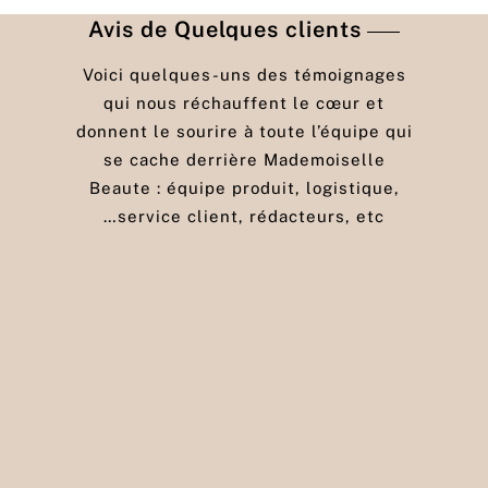
Avis de Quelques clients
Voici quelques-uns des témoignages
qui nous réchauffent le cœur et
donnent le sourire à toute l’équipe qui
se cache derrière Mademoiselle
Beaute : équipe produit, logistique,
service client, rédacteurs, etc…
Samira .L
Grâce à ce shampooing, j’ai retrouvé
confiance en moi. Je ne me sens plus gênée
par mes cheveux gris.