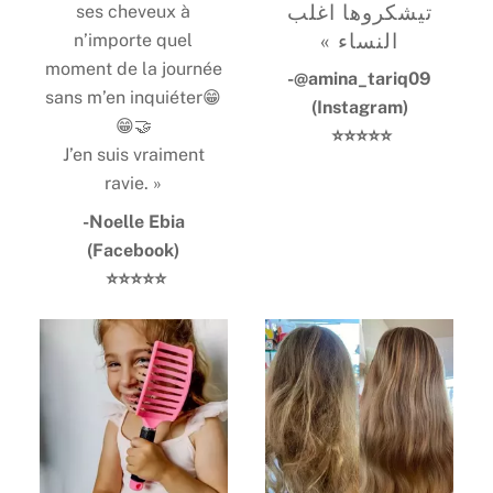
تيشكروها اغلب
ses cheveux à
النساء »
n’importe quel
moment de la journée
-@amina_tariq09
sans m’en inquiéter😁
(
Instagram
)
😁🤝
⭐️⭐️⭐️⭐️⭐️
J’en suis vraiment
ravie. »
-Noelle Ebia
(Facebook
)
⭐️⭐️⭐️⭐️⭐️