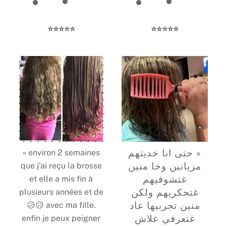
⭐️⭐️⭐️⭐️⭐️
⭐️⭐️⭐️⭐️⭐️
« حتى انا خديتهم
« environ 2 semaines
مزيانين وخا منين
que j’ai reçu la brosse
غتشوفيهم
et elle a mis fin à
غتحكريهم ولكن
plusieurs années et de
منين تجربيها عاد
😥😥 avec ma fille.
غتعرفي علاش
enfin je peux peigner