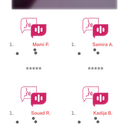
Mami P.
Samira A.
⭐️⭐️⭐️⭐️⭐️
⭐️⭐️⭐️⭐️⭐️
Souad R.
Kadija B.