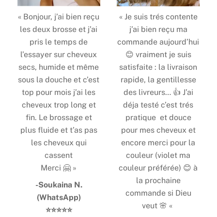
« Bonjour, j’ai bien reçu
« Je suis trés contente
les deux brosse et j’ai
j’ai bien reçu ma
pris le temps de
commande aujourd’hui
l’essayer sur cheveux
😊 vraiment je suis
secs, humide et même
satisfaite : la livraison
sous la douche et c’est
rapide, la gentillesse
top pour mois j’ai les
des livreurs… 👍 J’ai
cheveux trop long et
déja testé c’est trés
fin. Le brossage et
pratique et douce
plus fluide et t’as pas
pour mes cheveux et
les cheveux qui
encore merci pour la
cassent
couleur (violet ma
Merci 🤗 »
couleur préférée) 😊 à
la prochaine
-Soukaina N.
commande si Dieu
(WhatsApp)
veut 🌸 «
⭐️⭐️⭐️⭐️⭐️