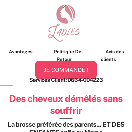
Skip
Back
to
To
content
Top
Avantages
Politique De
Avis des
Retour
clients
JE COMMANDE !
Services Client: 0664-004223
Des cheveux démêlés sans
souffrir
La brosse préférée des parents... ET DES