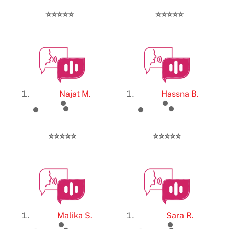
⭐️⭐️⭐️⭐️⭐️
⭐️⭐️⭐️⭐️⭐️
Najat M.
Hassna B.
⭐️⭐️⭐️⭐️⭐️
⭐️⭐️⭐️⭐️⭐️
Malika S.
Sara R.